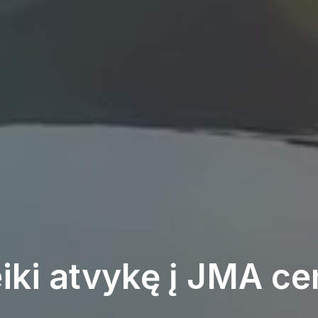
iki atvykę į JMA ce